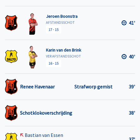
Jeroen Boonstra
41'
AFSTANDSSCHOT
17
-
15
Karin van den Brink
40'
VER AFSTANDSSCHOT
16
-
15
Renee Havenaar
Strafworp gemist
39'
Schotklokoverschrijding
38'
Bastian van Essen
37'