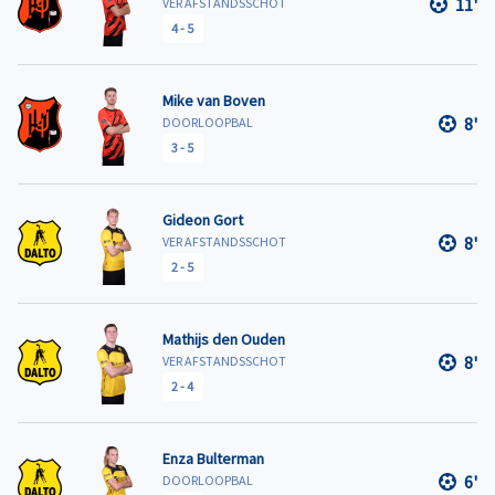
11'
VER AFSTANDSSCHOT
4
-
5
Mike van Boven
8'
DOORLOOPBAL
3
-
5
Gideon Gort
8'
VER AFSTANDSSCHOT
2
-
5
Mathijs den Ouden
8'
VER AFSTANDSSCHOT
2
-
4
Enza Bulterman
6'
DOORLOOPBAL