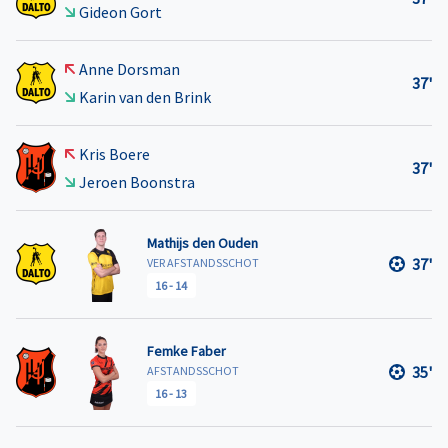
Gideon Gort
Anne Dorsman
37'
Karin van den Brink
Kris Boere
37'
Jeroen Boonstra
Mathijs den Ouden
37'
VER AFSTANDSSCHOT
16
-
14
Femke Faber
35'
AFSTANDSSCHOT
16
-
13