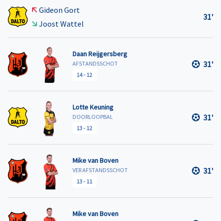
Gideon Gort
31'
Joost Wattel
Daan Reijgersberg
31'
AFSTANDSSCHOT
14
-
12
Lotte Keuning
31'
DOORLOOPBAL
13
-
12
Mike van Boven
31'
VER AFSTANDSSCHOT
13
-
11
Mike van Boven