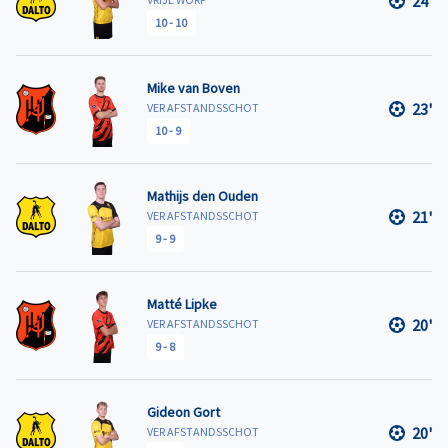
24'
10
-
10
Mike van Boven
23'
VER AFSTANDSSCHOT
10
-
9
Mathijs den Ouden
21'
VER AFSTANDSSCHOT
9
-
9
Matté Lipke
20'
VER AFSTANDSSCHOT
9
-
8
Gideon Gort
20'
VER AFSTANDSSCHOT