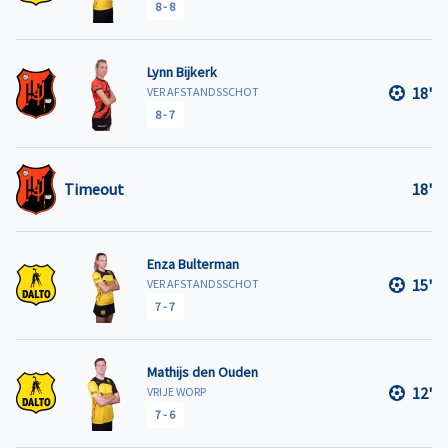
8
-
8
Lynn Bijkerk
18'
VER AFSTANDSSCHOT
8
-
7
Timeout
18'
Enza Bulterman
15'
VER AFSTANDSSCHOT
7
-
7
Mathijs den Ouden
12'
VRIJE WORP
7
-
6