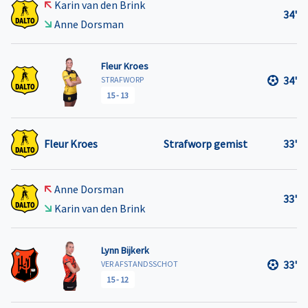
Karin van den Brink
34'
Anne Dorsman
Fleur Kroes
34'
STRAFWORP
15
-
13
Fleur Kroes
Strafworp gemist
33'
Anne Dorsman
33'
Karin van den Brink
Lynn Bijkerk
33'
VER AFSTANDSSCHOT
15
-
12