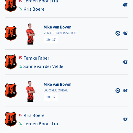
Jeroen Boonstra
46'
Kris Boere
Mike van Boven
46'
VER AFSTANDSSCHOT
19
-
17
Femke Faber
43'
Sanne van der Velde
Mike van Boven
44'
DOORLOOPBAL
18
-
17
Kris Boere
42'
Jeroen Boonstra