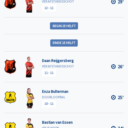
29'
VER AFSTANDSSCHOT
12
-
11
BEGIN 2E HELFT
EINDE 1E HELFT
Daan Reijgersberg
26'
VER AFSTANDSSCHOT
11
-
11
Enza Bulterman
25'
DOORLOOPBAL
10
-
11
Bastian van Essen
VRIJE WORP