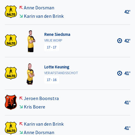
Anne Dorsman
42'
Karin van den Brink
Rene Siedsma
42'
VRIJE WORP
17
-
17
Lotte Keuning
41'
VER AFSTANDSSCHOT
17
-
16
Jeroen Boonstra
41'
Kris Boere
Karin van den Brink
41'
Anne Dorsman