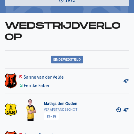
19:32
WEDSTRIJDVERLO
OP
EINDE WEDSTRIJD
Sanne van der Velde
47'
Femke Faber
Mathijs den Ouden
47'
VER AFSTANDSSCHOT
19
-
18