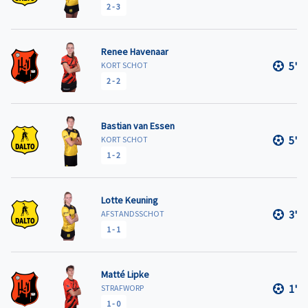
2
-
3
Renee Havenaar
5'
KORT SCHOT
2
-
2
Bastian van Essen
5'
KORT SCHOT
1
-
2
Lotte Keuning
3'
AFSTANDSSCHOT
1
-
1
Matté Lipke
1'
STRAFWORP
1
-
0