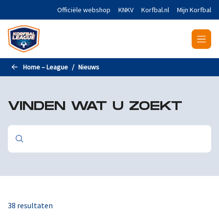
Naar de hoofdinhoud gaan
Officiële webshop
KNKV
Korfbal.nl
Mijn Korfbal
Home – League
Nieuws
VINDEN WAT U ZOEKT
38 resultaten