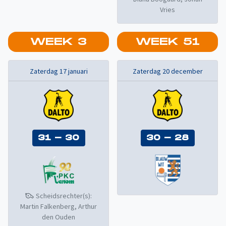
Vries
WEEK
3
WEEK
51
Zaterdag 17 januari
Zaterdag 20 december
31
-
30
30
-
28
Scheidsrechter(s):
Martin Falkenberg, Arthur
den Ouden