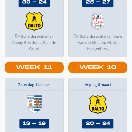
30
-
24
25
-
27
Scheidsrechter(s):
Scheidsrechter(s):
Dave
Danny Gerritsen, Stan de
van der Meulen, Albert
Groot
Klingenberg
WEEK
11
WEEK
10
Zaterdag 14 maart
Vrijdag 6 maart
13
-
19
20
-
24