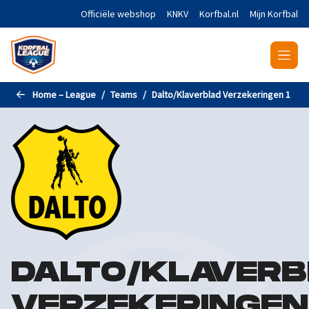
Naar de hoofdinhoud gaan
Officiële webshop
KNKV
Korfbal.nl
Mijn Korfbal
Home – League
Teams
Dalto/Klaverblad Verzekeringen 1
DALTO/KLAVER
VERZEKERINGEN