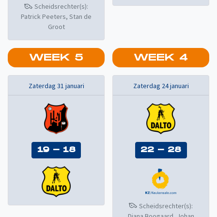
Scheidsrechter(s):
Patrick Peeters, Stan de
Groot
WEEK
5
WEEK
4
Zaterdag 31 januari
Zaterdag 24 januari
19
-
18
22
-
28
Scheidsrechter(s):
Diana Boogaard, Johan