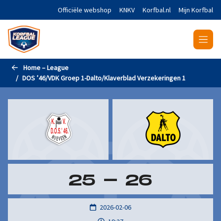
Naar de hoofdinhoud gaan
Officiële webshop
KNKV
Korfbal.nl
Mijn Korfbal
Home – League
DOS ’46/VDK Groep 1-Dalto/Klaverblad Verzekeringen 1
25
-
26
2026-02-06