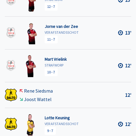
15'
12
-
7
Jorne van der Zee
13'
VER AFSTANDSSCHOT
11
-
7
Mart Vrielink
12'
STRAFWORP
10
-
7
Rene Siedsma
12'
Joost Wattel
Lotte Keuning
12'
VER AFSTANDSSCHOT
9
-
7