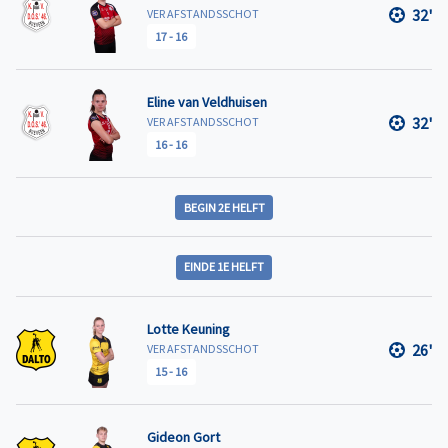
32'
VER AFSTANDSSCHOT
17
-
16
Eline van Veldhuisen
32'
VER AFSTANDSSCHOT
16
-
16
BEGIN 2E HELFT
EINDE 1E HELFT
Lotte Keuning
26'
VER AFSTANDSSCHOT
15
-
16
Gideon Gort