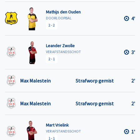
Mathijs den Ouden
4'
DOORLOOPBAL
2
-
2
Leander Zwolle
3'
VER AFSTANDSSCHOT
2
-
1
Max Malestein
Strafworp gemist
2'
Max Malestein
Strafworp gemist
2'
Mart Vrielink
1'
VER AFSTANDSSCHOT
1
-
1