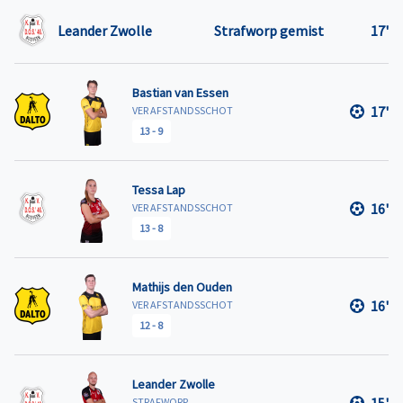
Leander Zwolle
Strafworp gemist
17'
Bastian van Essen
17'
VER AFSTANDSSCHOT
13
-
9
Tessa Lap
16'
VER AFSTANDSSCHOT
13
-
8
Mathijs den Ouden
16'
VER AFSTANDSSCHOT
12
-
8
Leander Zwolle
STRAFWORP