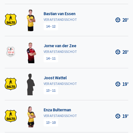
Bastian van Essen
20'
VER AFSTANDSSCHOT
14
-
12
Jorne van der Zee
20'
VER AFSTANDSSCHOT
14
-
11
Joost Wattel
19'
VER AFSTANDSSCHOT
13
-
11
Enza Bulterman
19'
VER AFSTANDSSCHOT
13
-
10