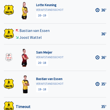
Lotte Keuning
36'
VER AFSTANDSSCHOT
20
-
19
Bastian van Essen
36'
Joost Wattel
Sam Meijer
36'
VER AFSTANDSSCHOT
20
-
18
Bastian van Essen
35'
VER AFSTANDSSCHOT
19
-
18
Timeout
35'