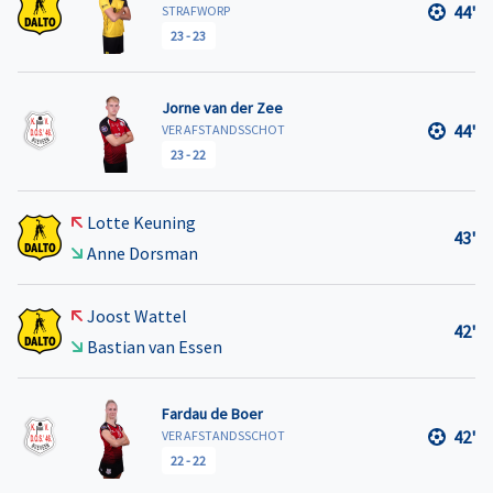
44'
STRAFWORP
23
-
23
Jorne van der Zee
44'
VER AFSTANDSSCHOT
23
-
22
Lotte Keuning
43'
Anne Dorsman
Joost Wattel
42'
Bastian van Essen
Fardau de Boer
42'
VER AFSTANDSSCHOT
22
-
22