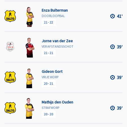
Enza Bulterman
41'
DOORLOOPBAL
21
-
22
Jorne van der Zee
39'
VER AFSTANDSSCHOT
21
-
21
Gideon Gort
39'
VRIJE WORP
20
-
21
Mathijs den Ouden
39'
STRAFWORP
20
-
20