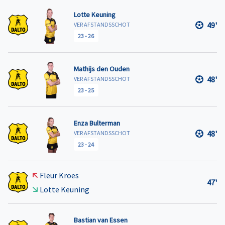
Lotte Keuning
49'
VER AFSTANDSSCHOT
23
-
26
Mathijs den Ouden
48'
VER AFSTANDSSCHOT
23
-
25
Enza Bulterman
48'
VER AFSTANDSSCHOT
23
-
24
Fleur Kroes
47'
Lotte Keuning
Bastian van Essen