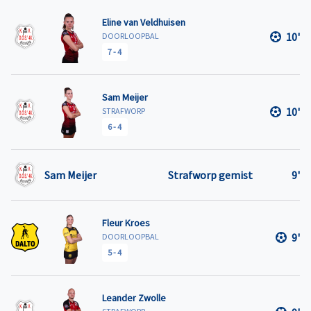
Eline van Veldhuisen
10'
DOORLOOPBAL
7
-
4
Sam Meijer
10'
STRAFWORP
6
-
4
Sam Meijer
Strafworp gemist
9'
Fleur Kroes
9'
DOORLOOPBAL
5
-
4
Leander Zwolle