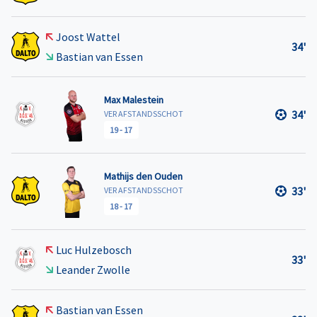
Joost Wattel
34'
Bastian van Essen
Max Malestein
34'
VER AFSTANDSSCHOT
19
-
17
Mathijs den Ouden
33'
VER AFSTANDSSCHOT
18
-
17
Luc Hulzebosch
33'
Leander Zwolle
Bastian van Essen