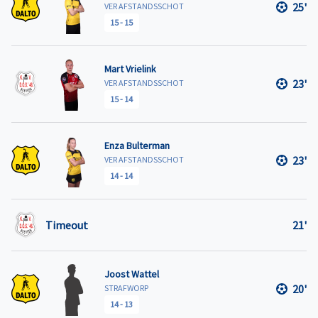
25'
VER AFSTANDSSCHOT
15
-
15
Mart Vrielink
23'
VER AFSTANDSSCHOT
15
-
14
Enza Bulterman
23'
VER AFSTANDSSCHOT
14
-
14
Timeout
21'
Joost Wattel
20'
STRAFWORP
14
-
13