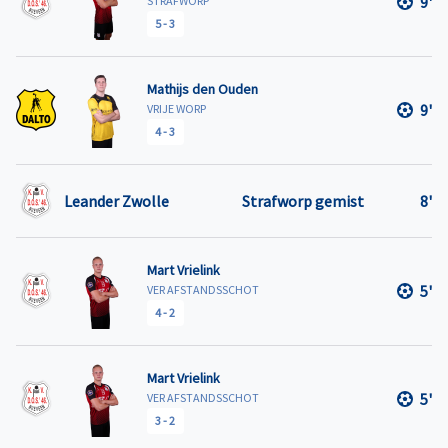
9'
STRAFWORP
5
-
3
Mathijs den Ouden
9'
VRIJE WORP
4
-
3
Leander Zwolle
Strafworp gemist
8'
Mart Vrielink
5'
VER AFSTANDSSCHOT
4
-
2
Mart Vrielink
5'
VER AFSTANDSSCHOT
3
-
2