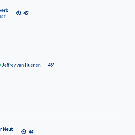
kerk
45'
HOT
Jeffrey van Huenen
45'
r Neut
44'