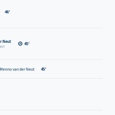
46'
r Neut
45'
HOT
Menno van der Neut
45'