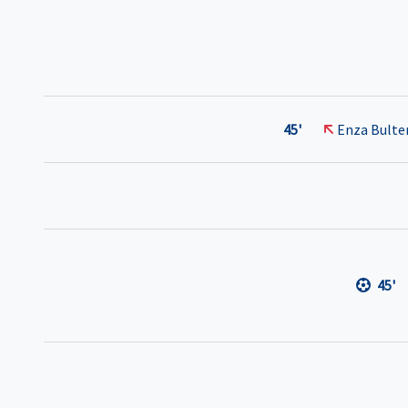
45'
Enza Bult
45'