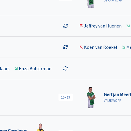
STRAFWORP
Jeffrey van Huenen
Koen van Roekel
Me
laars
Enza Bulterman
Gertjan Meer
15
-
17
VRIJE WORP
nna Cavelaars