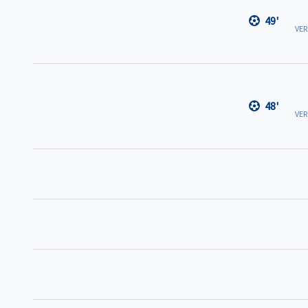
49'
VE
48'
VE