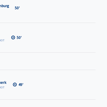
nburg
50'
50'
HOT
kerk
49'
HOT