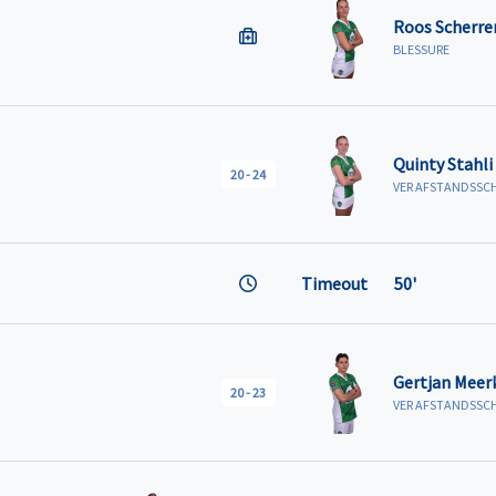
Roos Scherre
BLESSURE
Quinty Stahli
20
-
24
VER AFSTANDSSC
Timeout
50'
Gertjan Meer
20
-
23
VER AFSTANDSSC