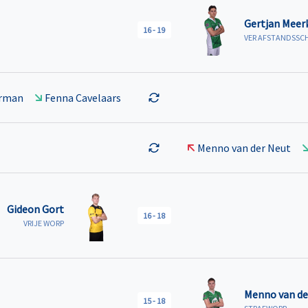
Gertjan Meer
16
-
19
VER AFSTANDSSC
erman
Fenna Cavelaars
Menno van der Neut
Gideon Gort
16
-
18
VRIJE WORP
Menno van de
15
-
18