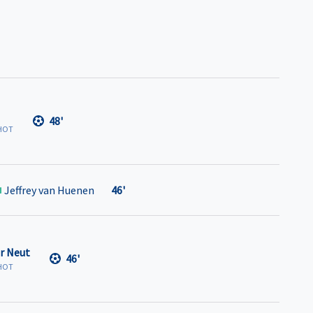
48'
HOT
Jeffrey van Huenen
46'
r Neut
46'
HOT