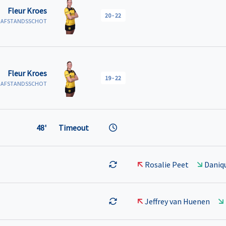
Fleur Kroes
20
-
22
R AFSTANDSSCHOT
Fleur Kroes
19
-
22
R AFSTANDSSCHOT
48'
Timeout
Rosalie Peet
Daniqu
Jeffrey van Huenen