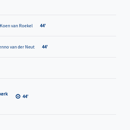
Koen van Roekel
44'
nno van der Neut
44'
kerk
44'