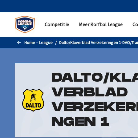
Naar de hoofdinhoud gaan
Competitie
Meer Korfbal League
Co
COMPETITIE
MEER KORFBAL LEAGUE
CONTACT
Home – League
Dalto/Klaverblad Verzekeringen 1-DVO/Tra
Programma
Samenvattingen
Helpdesk
Standen en uitslagen
Nieuws
Pers
Statistieken
Evenementen
Partner worden
DALTO/KL
Teams
Korfbal Leagueverkiezingen
Contactgegevens
VERBLAD
Livestreams
Historie
Promotie/degradatie
VERZEKER
NGEN 1