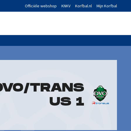
Officiële webshop
KNKV
Korfbal.nl
Mijn Korfbal
DVO/TRANS
US 1