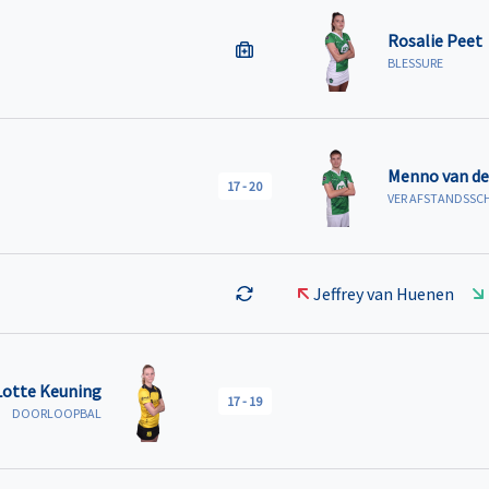
Rosalie Peet
BLESSURE
Menno van de
17
-
20
VER AFSTANDSSC
Jeffrey van Huenen
Lotte Keuning
17
-
19
DOORLOOPBAL