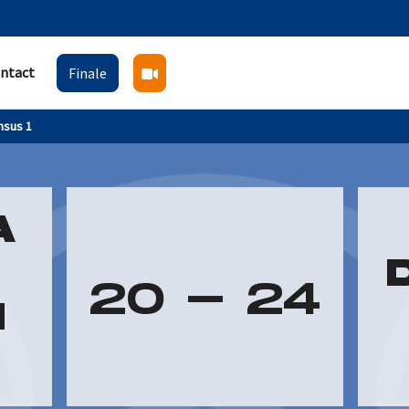
ntact
Finale
nsus 1
A
20
-
24
I