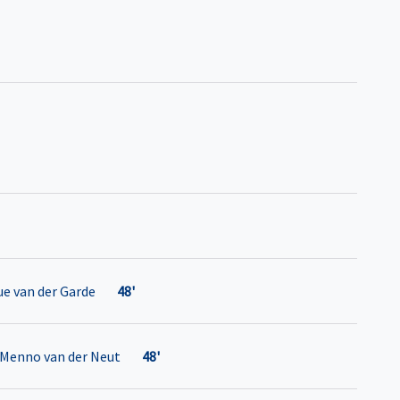
e van der Garde
48'
Menno van der Neut
48'