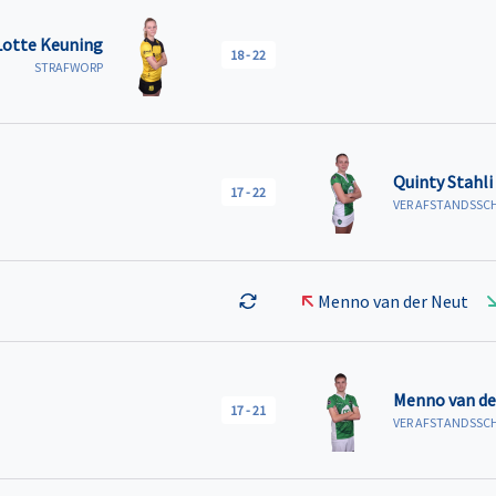
Lotte Keuning
18
-
22
STRAFWORP
Quinty Stahli
17
-
22
VER AFSTANDSSC
Menno van der Neut
Menno van de
17
-
21
VER AFSTANDSSC