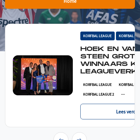
Home
KORFBAL LEAGUE
KORFBAL LE
HOEK EN VAN
STEEN GROT
WINNAARS K
LEAGUEVERKI
KORFBAL LEAGUE
KORFBAL LE
KORFBAL LEAGUE 2
Lees verder