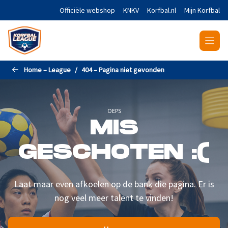
Naar de hoofdinhoud gaan
Officiële webshop
KNKV
Korfbal.nl
Mijn Korfbal
Home – League
404 – Pagina niet gevonden
OEPS
MIS
GESCHOTEN :(
Laat maar even afkoelen op de bank die pagina. Er is
nog veel meer talent te vinden!