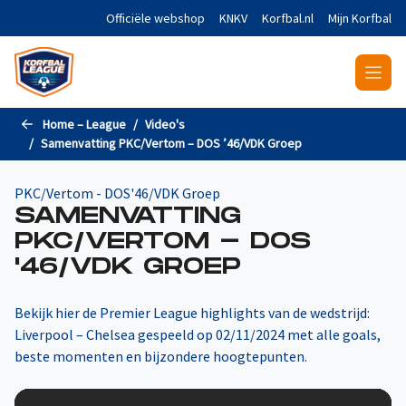
Naar de hoofdinhoud gaan
Officiële webshop
KNKV
Korfbal.nl
Mijn Korfbal
Home – League
Video's
Samenvatting PKC/Vertom – DOS ’46/VDK Groep
PKC/Vertom - DOS'46/VDK Groep
SAMENVATTING
PKC/VERTOM - DOS
'46/VDK GROEP
Bekijk hier de Premier League highlights van de wedstrijd:
Liverpool – Chelsea gespeeld op 02/11/2024 met alle goals,
beste momenten en bijzondere hoogtepunten.