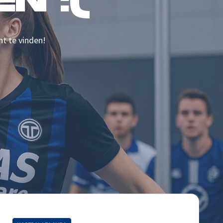
N :(
nt te vinden!