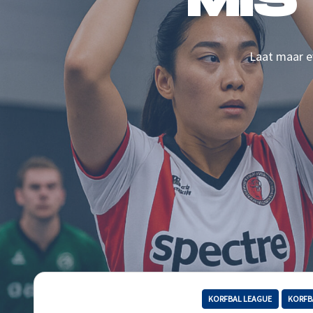
MIS
Laat maar ev
KORFBAL LEAGUE
KORFB