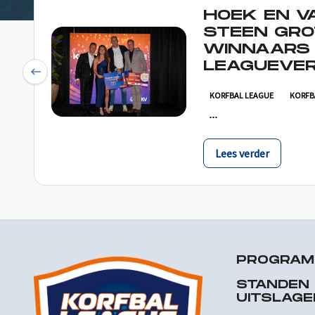
HOEK EN V
STEEN GRO
WINNAARS
LEAGUEVER
Previous
KORFBAL LEAGUE
KORFB
Lees verder
PROGRA
STANDEN
UITSLAGE