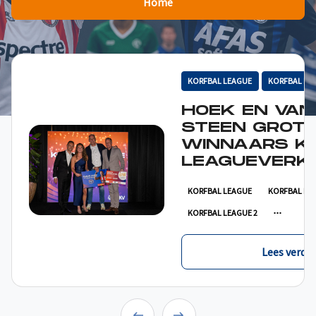
Home
KORFBAL LEAGUE
KORFBAL LE
HOEK EN VAN
STEEN GROT
WINNAARS K
LEAGUEVERKI
KORFBAL LEAGUE
KORFBAL LE
KORFBAL LEAGUE 2
Lees verder