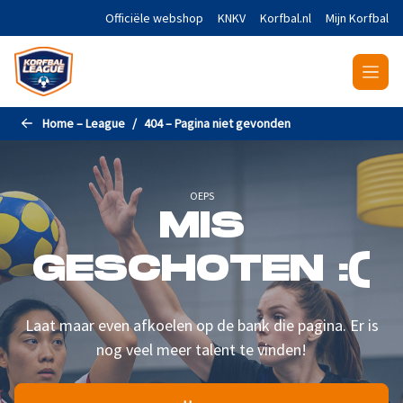
Naar de hoofdinhoud gaan
Officiële webshop
KNKV
Korfbal.nl
Mijn Korfbal
Home – League
404 – Pagina niet gevonden
OEPS
MIS
GESCHOTEN :(
Laat maar even afkoelen op de bank die pagina. Er is
nog veel meer talent te vinden!