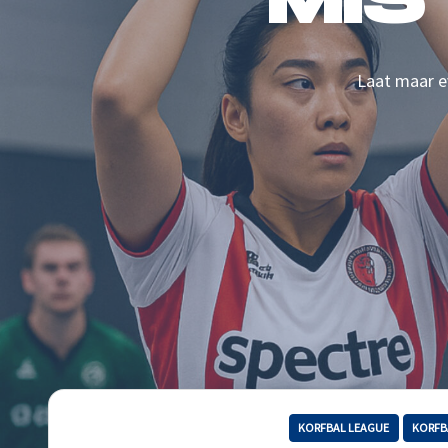
MIS
Laat maar ev
KORFBAL LEAGUE
KORFB