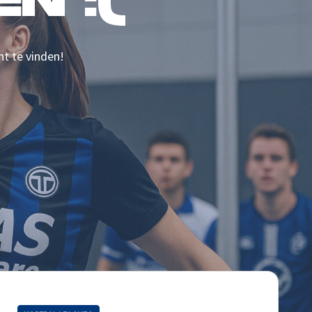
N :(
nt te vinden!