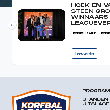
HOEK EN V
STEEN GRO
WINNAARS
LEAGUEVER
Previous
KORFBAL LEAGUE
KORFB
Lees verder
PROGRA
STANDEN
UITSLAGE