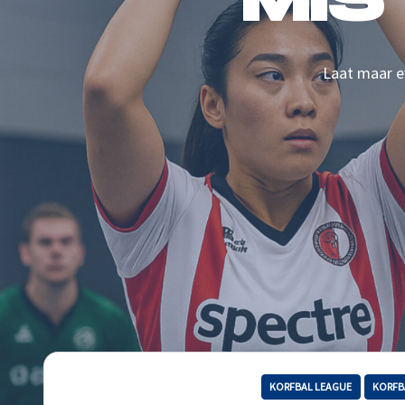
MIS
Laat maar ev
KORFBAL LEAGUE
KORFB