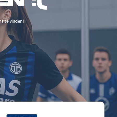
N :(
nt te vinden!