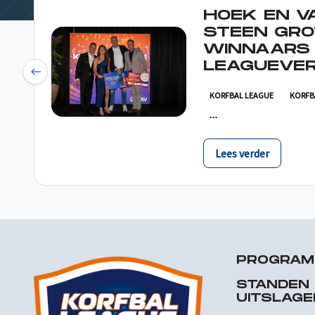
HOEK EN V
STEEN GRO
WINNAARS
LEAGUEVER
Previous
KORFBAL LEAGUE
KORFB
Lees verder
PROGRA
STANDEN
UITSLAGE