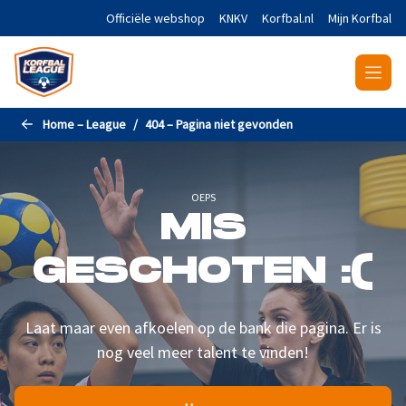
Naar de hoofdinhoud gaan
Officiële webshop
KNKV
Korfbal.nl
Mijn Korfbal
Home – League
404 – Pagina niet gevonden
OEPS
MIS
GESCHOTEN :(
Laat maar even afkoelen op de bank die pagina. Er is
nog veel meer talent te vinden!