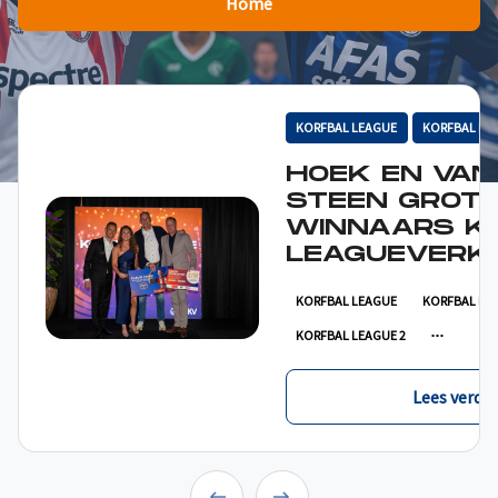
Home
KORFBAL LEAGUE
KORFBAL LE
HOEK EN VAN
STEEN GROT
WINNAARS K
LEAGUEVERKI
KORFBAL LEAGUE
KORFBAL LE
KORFBAL LEAGUE 2
Lees verder