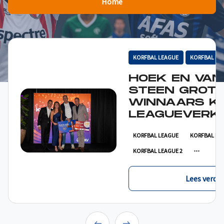
Home
KORFBAL LEAGUE
KORFBAL LE
HOEK EN VAN
STEEN GROT
WINNAARS K
LEAGUEVERKI
KORFBAL LEAGUE
KORFBAL LE
KORFBAL LEAGUE 2
Lees verder