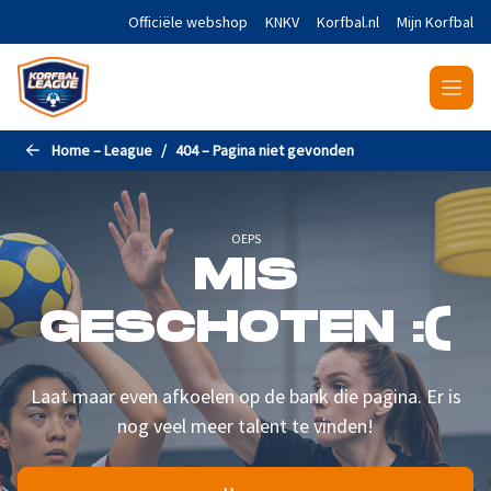
Naar de hoofdinhoud gaan
Officiële webshop
KNKV
Korfbal.nl
Mijn Korfbal
Home – League
404 – Pagina niet gevonden
OEPS
MIS
GESCHOTEN :(
Laat maar even afkoelen op de bank die pagina. Er is
nog veel meer talent te vinden!