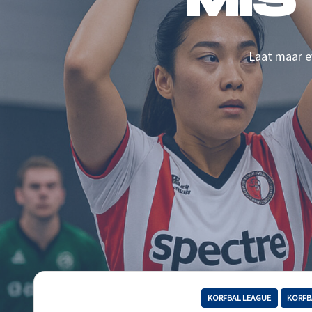
MIS
Laat maar ev
KORFBAL LEAGUE
KORFB