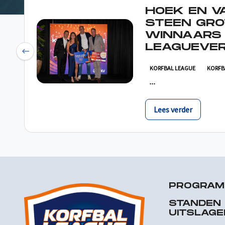
HOEK EN V
STEEN GRO
WINNAARS
LEAGUEVER
Previous
KORFBAL LEAGUE
KORFB
Lees verder
PROGRA
STANDEN
UITSLAGE