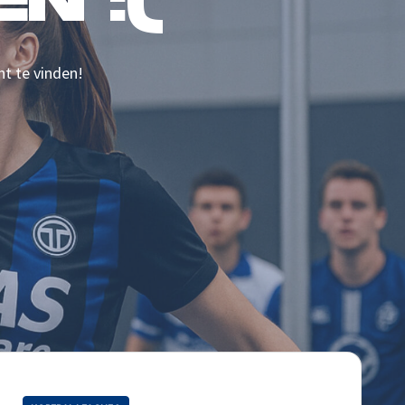
N :(
nt te vinden!