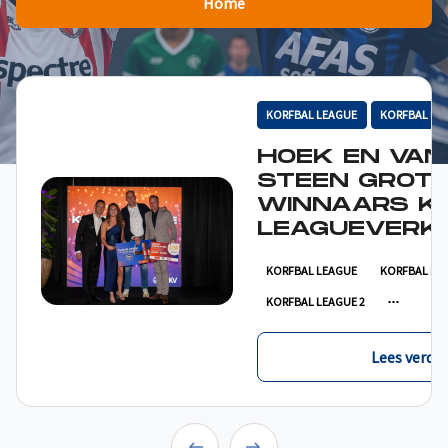
Home
KORFBAL LEAGUE
KORFBAL LE
HOEK EN VAN
STEEN GROT
WINNAARS K
LEAGUEVERKI
KORFBAL LEAGUE
KORFBAL LE
KORFBAL LEAGUE 2
Lees verder