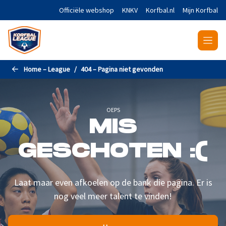
Naar de hoofdinhoud gaan
Officiële webshop
KNKV
Korfbal.nl
Mijn Korfbal
Home – League
404 – Pagina niet gevonden
OEPS
MIS
GESCHOTEN :(
Laat maar even afkoelen op de bank die pagina. Er is
nog veel meer talent te vinden!