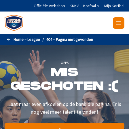
Naar de hoofdinhoud gaan
Officiële webshop
KNKV
Korfbal.nl
Mijn Korfbal
Home – League
404 – Pagina niet gevonden
OEPS
MIS
GESCHOTEN :(
Laat maar even afkoelen op de bank die pagina. Er is
nog veel meer talent te vinden!