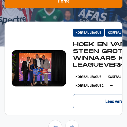
Home
KORFBAL LEAGUE
KORFBAL LE
HOEK EN VAN
STEEN GROT
WINNAARS K
LEAGUEVERKI
KORFBAL LEAGUE
KORFBAL LE
KORFBAL LEAGUE 2
Lees verder