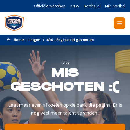
Naar de hoofdinhoud gaan
Officiële webshop
KNKV
Korfbal.nl
Mijn Korfbal
Home – League
404 – Pagina niet gevonden
OEPS
MIS
GESCHOTEN :(
Laat maar even afkoelen op de bank die pagina. Er is
nog veel meer talent te vinden!