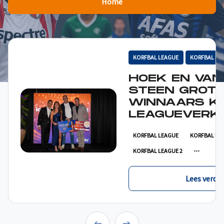
Home
KORFBAL LEAGUE
KORFBAL LE
HOEK EN VAN
STEEN GROT
WINNAARS K
LEAGUEVERKI
KORFBAL LEAGUE
KORFBAL LE
KORFBAL LEAGUE 2
Lees verder