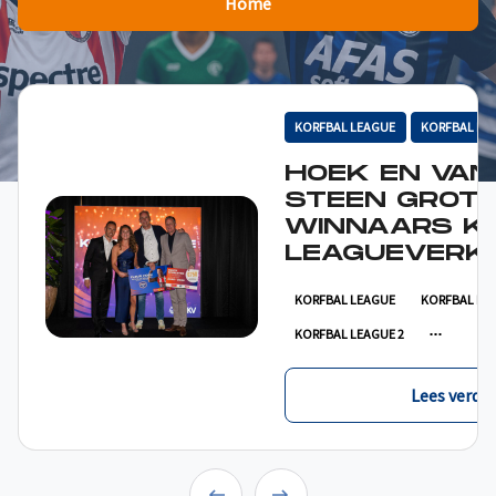
Home
KORFBAL LEAGUE
KORFBAL LE
HOEK EN VAN
STEEN GROT
WINNAARS K
LEAGUEVERKI
KORFBAL LEAGUE
KORFBAL LE
KORFBAL LEAGUE 2
Lees verder