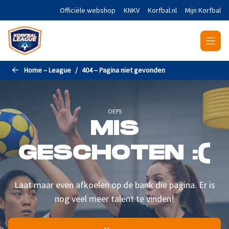
Naar de hoofdinhoud gaan
Officiële webshop
KNKV
Korfbal.nl
Mijn Korfbal
Home – League
404 – Pagina niet gevonden
OEPS
MIS
GESCHOTEN :(
Laat maar even afkoelen op de bank die pagina. Er is
nog veel meer talent te vinden!