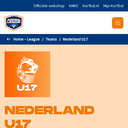
Naar de hoofdinhoud gaan
Officiële webshop
KNKV
Korfbal.nl
Mijn Korfbal
Home – League
Teams
Nederland U17
NEDERLAND
U17