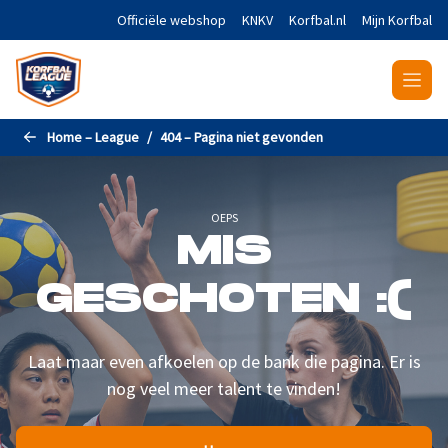
Naar de hoofdinhoud gaan
Officiële webshop
KNKV
Korfbal.nl
Mijn Korfbal
Home – League
404 – Pagina niet gevonden
OEPS
MIS
GESCHOTEN :(
Laat maar even afkoelen op de bank die pagina. Er is
nog veel meer talent te vinden!