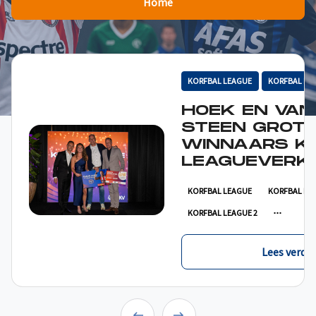
Home
KORFBAL LEAGUE
KORFBAL LE
HOEK EN VAN
STEEN GROT
WINNAARS K
LEAGUEVERKI
KORFBAL LEAGUE
KORFBAL LE
KORFBAL LEAGUE 2
Lees verder