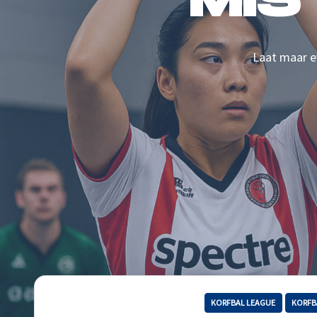
MIS
Laat maar ev
KORFBAL LEAGUE
KORFB