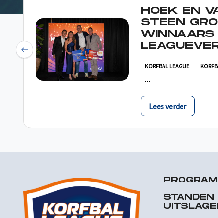
HOEK EN V
STEEN GRO
WINNAARS
LEAGUEVER
Previous
KORFBAL LEAGUE
KORFB
Lees verder
PROGRA
STANDEN
UITSLAGE