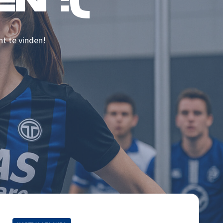
N :(
nt te vinden!