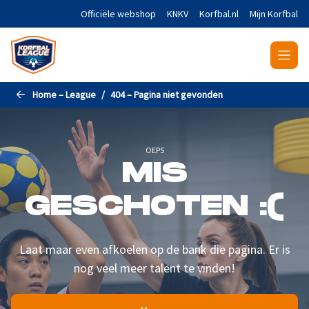
Naar de hoofdinhoud gaan
Officiële webshop
KNKV
Korfbal.nl
Mijn Korfbal
Home – League
404 – Pagina niet gevonden
OEPS
MIS
GESCHOTEN :(
Laat maar even afkoelen op de bank die pagina. Er is
nog veel meer talent te vinden!