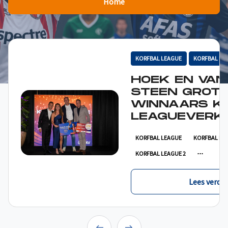
Home
KORFBAL LEAGUE
KORFBAL LE
HOEK EN VAN
STEEN GROT
WINNAARS K
LEAGUEVERKI
KORFBAL LEAGUE
KORFBAL LE
KORFBAL LEAGUE 2
Lees verder