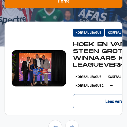
Home
KORFBAL LEAGUE
KORFBAL LE
HOEK EN VAN
STEEN GROT
WINNAARS K
LEAGUEVERKI
KORFBAL LEAGUE
KORFBAL LE
KORFBAL LEAGUE 2
Lees verder