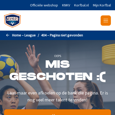
Naar de hoofdinhoud gaan
Officiële webshop
KNKV
Korfbal.nl
Mijn Korfbal
Home – League
404 – Pagina niet gevonden
OEPS
MIS
GESCHOTEN :(
Laat maar even afkoelen op de bank die pagina. Er is
nog veel meer talent te vinden!