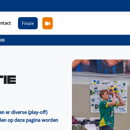
ntact
Finale
026
IE
 er diverse (play-off)
ullen op deze pagina worden