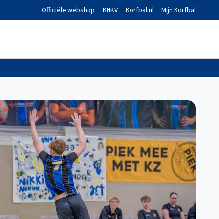
Officiële webshop
KNKV
Korfbal.nl
Mijn Korfbal