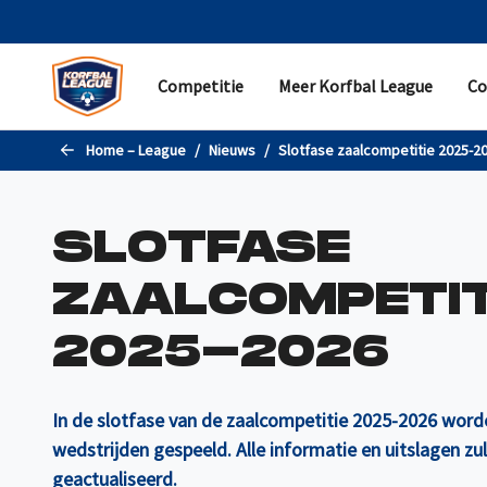
Naar de hoofdinhoud gaan
Competitie
Meer Korfbal League
Co
COMPETITIE
MEER KORFBAL LEAGUE
CONTACT
Home – League
Nieuws
Slotfase zaalcompetitie 2025-2
Programma
Samenvattingen
Helpdesk
Standen en uitslagen
Nieuws
Pers
SLOTFASE
Statistieken
Evenementen
Partner worden
ZAALCOMPETIT
Teams
Korfbal Leagueverkiezingen
Contactgegevens
Livestreams
Historie
2025-2026
Promotie/degradatie
In de slotfase van de zaalcompetitie 2025-2026 worden
wedstrijden gespeeld. Alle informatie en uitslagen z
geactualiseerd.