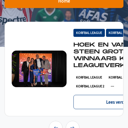
Home
KORFBAL LEAGUE
KORFBAL LE
HOEK EN VAN
STEEN GROT
WINNAARS K
LEAGUEVERKI
KORFBAL LEAGUE
KORFBAL LE
KORFBAL LEAGUE 2
Lees verder