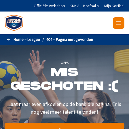
Naar de hoofdinhoud gaan
Officiële webshop
KNKV
Korfbal.nl
Mijn Korfbal
Home – League
404 – Pagina niet gevonden
OEPS
MIS
GESCHOTEN :(
Laat maar even afkoelen op de bank die pagina. Er is
nog veel meer talent te vinden!