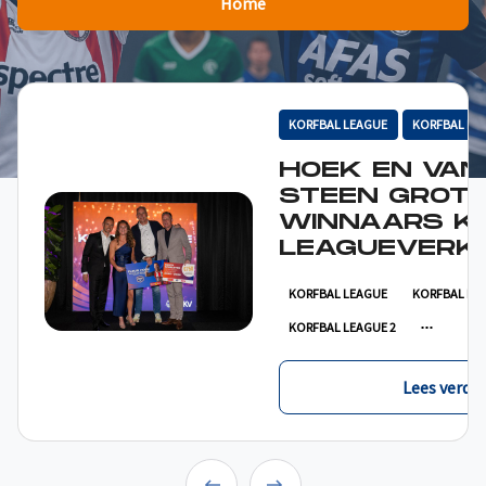
Home
KORFBAL LEAGUE
KORFBAL LE
HOEK EN VAN
STEEN GROT
WINNAARS K
LEAGUEVERKI
KORFBAL LEAGUE
KORFBAL LE
KORFBAL LEAGUE 2
Lees verder