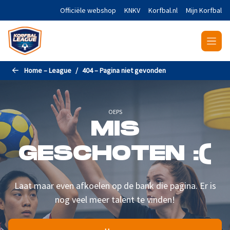
Naar de hoofdinhoud gaan
Officiële webshop
KNKV
Korfbal.nl
Mijn Korfbal
Home – League
404 – Pagina niet gevonden
OEPS
MIS
GESCHOTEN :(
Laat maar even afkoelen op de bank die pagina. Er is
nog veel meer talent te vinden!