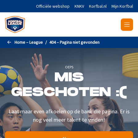
Naar de hoofdinhoud gaan
Officiële webshop
KNKV
Korfbal.nl
Mijn Korfbal
Home – League
404 – Pagina niet gevonden
OEPS
MIS
GESCHOTEN :(
Laat maar even afkoelen op de bank die pagina. Er is
nog veel meer talent te vinden!