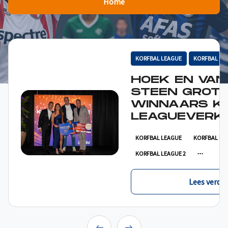
Home
KORFBAL LEAGUE
KORFBAL LE
HOEK EN VAN
STEEN GROT
WINNAARS K
LEAGUEVERKI
KORFBAL LEAGUE
KORFBAL LE
KORFBAL LEAGUE 2
Lees verder