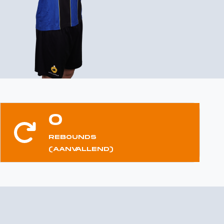
0
REBOUNDS
(AANVALLEND)