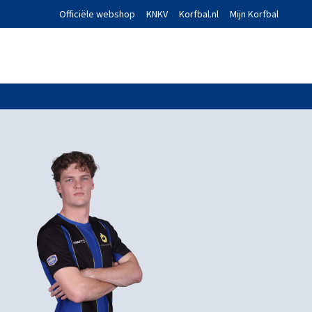
Officiële webshop
KNKV
Korfbal.nl
Mijn Korfbal