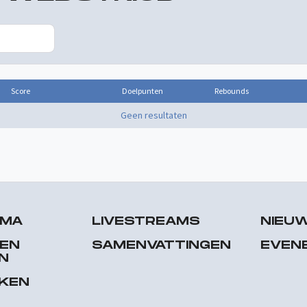
Score
Doelpunten
Rebounds
Geen resultaten
MMA
LIVESTREAMS
NIEU
 EN
SAMENVATTINGEN
EVEN
N
EKEN