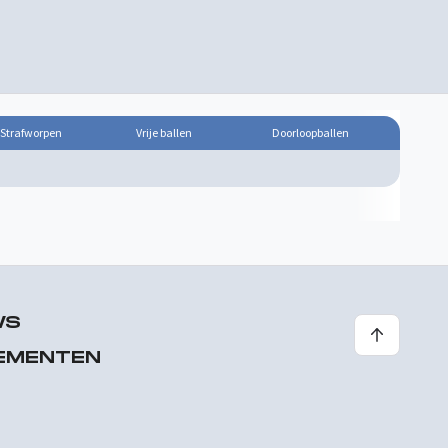
Strafworpen
Vrije ballen
Doorloopballen
WS
EMENTEN