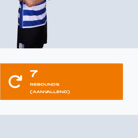
7
REBOUNDS
(AANVALLEND)