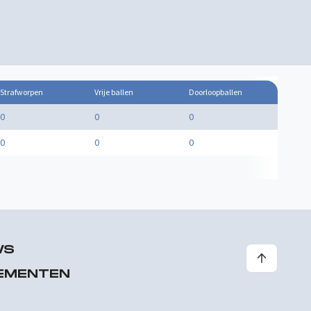
Strafworpen
Vrije ballen
Doorloopballen
0
0
0
0
0
0
WS
EMENTEN