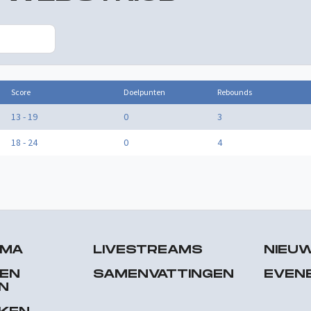
Score
Doelpunten
Rebounds
13 - 19
0
3
18 - 24
0
4
MMA
LIVESTREAMS
NIEU
 EN
SAMENVATTINGEN
EVEN
N