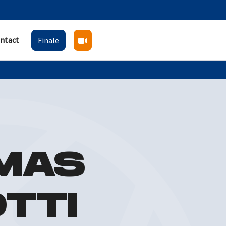
ntact
Finale
MAS
TTI