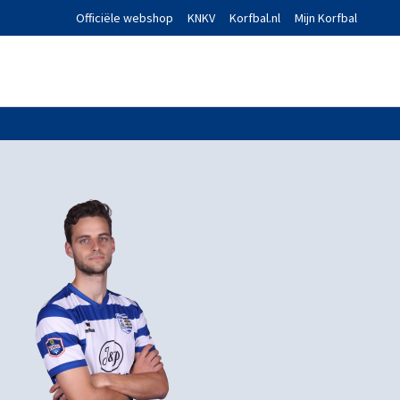
Officiële webshop
KNKV
Korfbal.nl
Mijn Korfbal