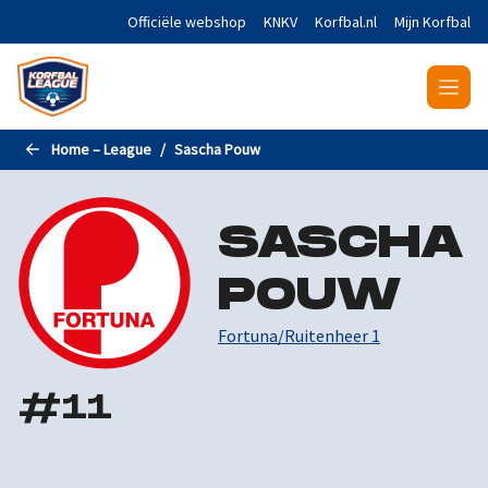
Naar de hoofdinhoud gaan
Officiële webshop
KNKV
Korfbal.nl
Mijn Korfbal
Home – League
Sascha Pouw
SASCHA
POUW
Fortuna/Ruitenheer 1
#
11