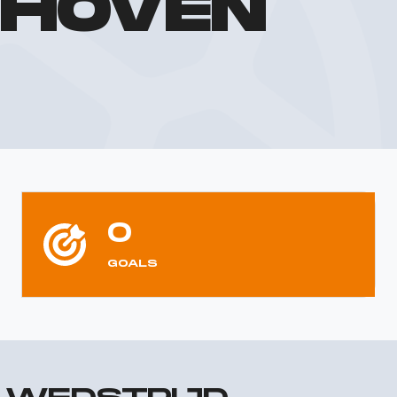
HOVEN
0
GOALS