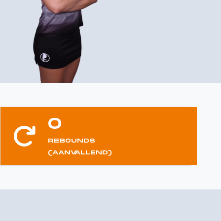
0
REBOUNDS
(AANVALLEND)