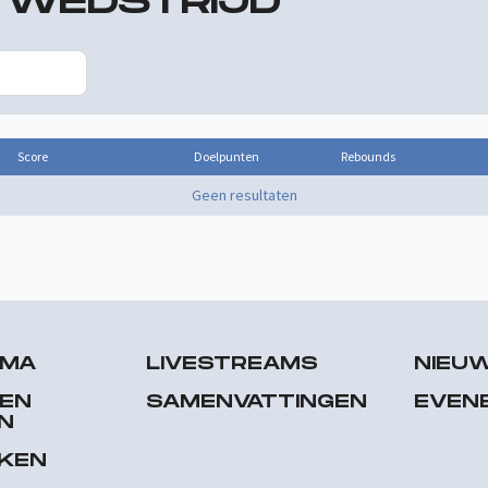
R WEDSTRIJD
Score
Doelpunten
Rebounds
Geen resultaten
MMA
LIVESTREAMS
NIEU
 EN
SAMENVATTINGEN
EVEN
N
EKEN