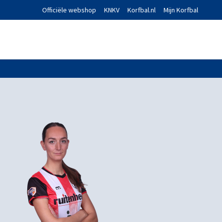
Officiële webshop
KNKV
Korfbal.nl
Mijn Korfbal