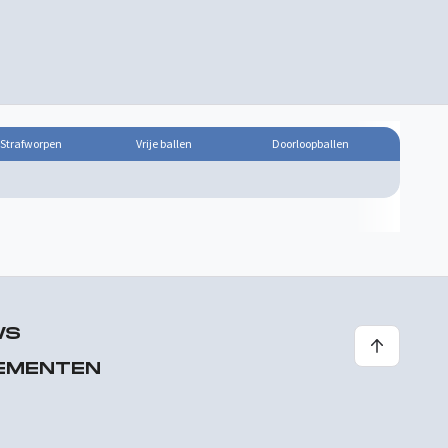
Strafworpen
Vrije ballen
Doorloopballen
WS
EMENTEN