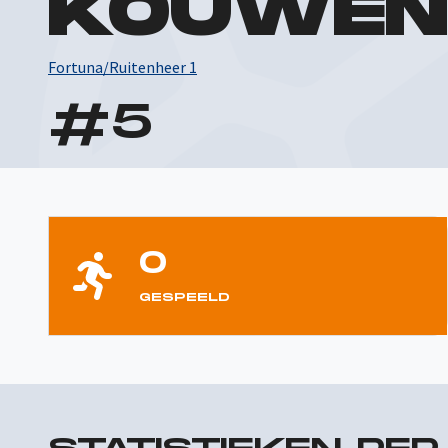
KOUWEN
Fortuna/Ruitenheer 1
#
5
0
GESPEELD