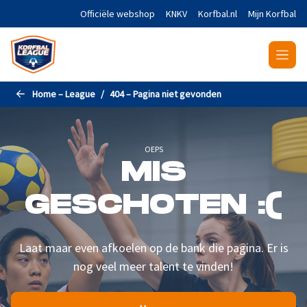
Naar de hoofdinhoud gaan
Officiële webshop
KNKV
Korfbal.nl
Mijn Korfbal
Home – League
404 – Pagina niet gevonden
OEPS
MIS
GESCHOTEN :(
Laat maar even afkoelen op de bank die pagina. Er is
nog veel meer talent te vinden!