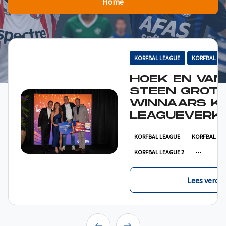
Home
KORFBAL LEAGUE
KORFBAL LE
HOEK EN VAN
STEEN GROT
WINNAARS K
LEAGUEVERKI
KORFBAL LEAGUE
KORFBAL LE
KORFBAL LEAGUE 2
Lees verder