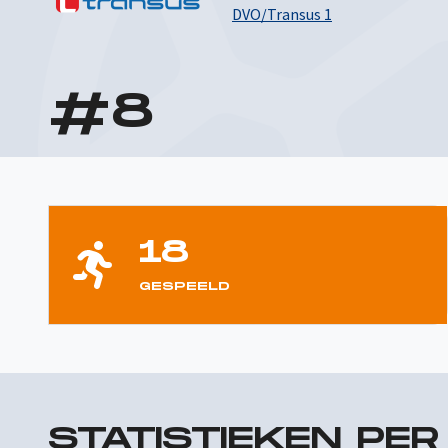
DVO/Transus 1
#
8
18
GESPEELD
STATISTIEKEN PE