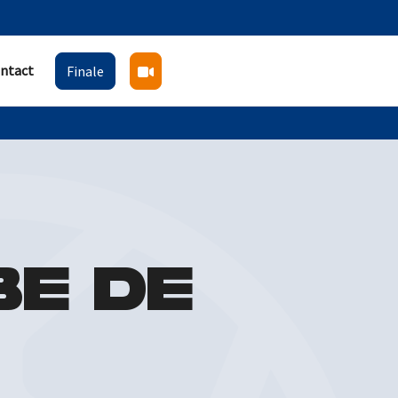
ntact
Finale
BE DE