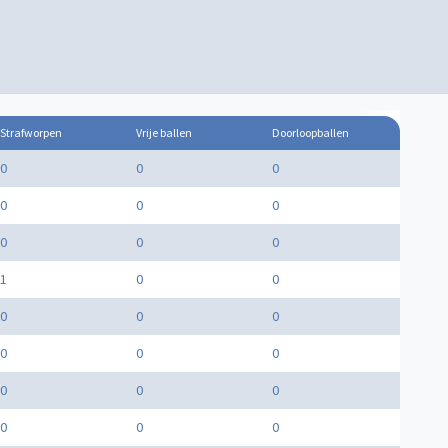
Strafworpen
Vrije ballen
Doorloopballen
0
0
0
0
0
0
0
0
0
1
0
0
0
0
0
0
0
0
0
0
0
0
0
0