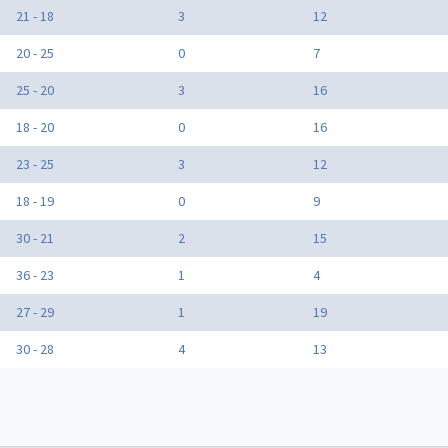
21 - 18
3
12
20 - 25
0
7
25 - 20
3
16
18 - 20
0
16
23 - 25
3
12
18 - 19
0
9
30 - 21
2
15
36 - 23
1
4
27 - 29
1
19
30 - 28
4
13