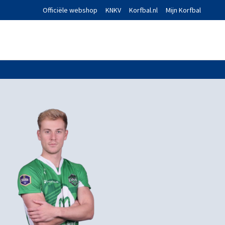
Officiële webshop
KNKV
Korfbal.nl
Mijn Korfbal