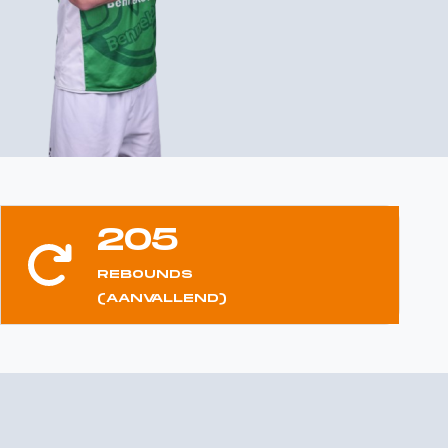
205
REBOUNDS
(AANVALLEND)