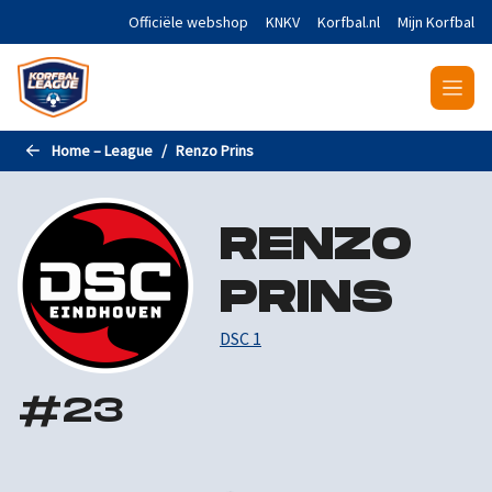
Naar de hoofdinhoud gaan
Officiële webshop
KNKV
Korfbal.nl
Mijn Korfbal
Home – League
Renzo Prins
RENZO
PRINS
DSC 1
#
23