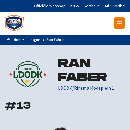
Naar de hoofdinhoud gaan
Officiële webshop
KNKV
Korfbal.nl
Mijn Korfbal
Home – League
Ran Faber
RAN
FABER
LDODK/Rinsma Modeplein 1
#
13