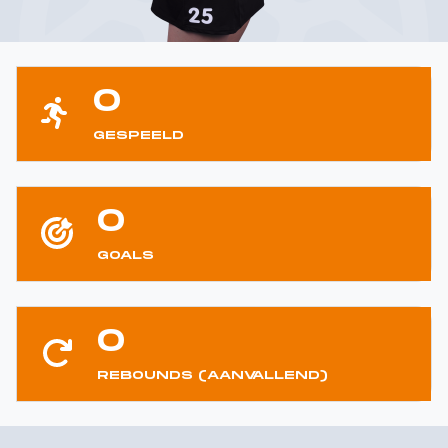
0
GESPEELD
0
GOALS
0
REBOUNDS (AANVALLEND)