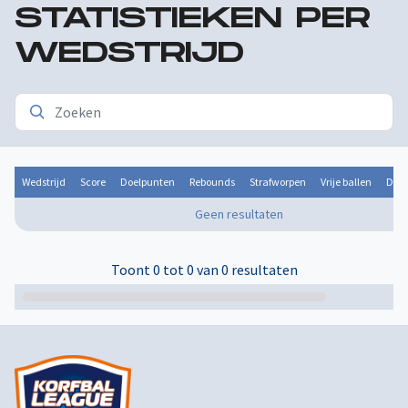
STATISTIEKEN PER
WEDSTRIJD
Wedstrijd
Score
Doelpunten
Rebounds
Strafworpen
Vrije ballen
Door
Geen resultaten
Toont 0 tot 0 van 0 resultaten