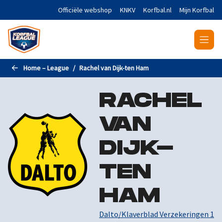
Naar de hoofdinhoud gaan
Officiële webshop
KNKV
Korfbal.nl
Mijn Korfbal
Home – League
Rachel van Dijk-ten Ham
RACHEL
VAN
DIJK-
TEN
HAM
Dalto/Klaverblad Verzekeringen 1