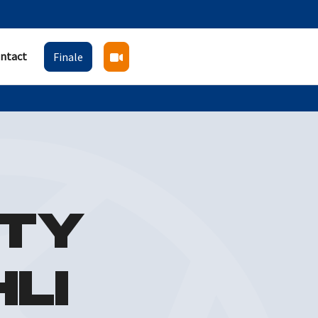
ntact
Finale
NTY
LI