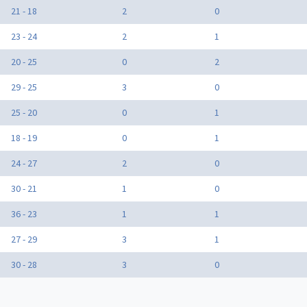
21 - 18
2
0
23 - 24
2
1
20 - 25
0
2
29 - 25
3
0
25 - 20
0
1
18 - 19
0
1
24 - 27
2
0
30 - 21
1
0
36 - 23
1
1
27 - 29
3
1
30 - 28
3
0