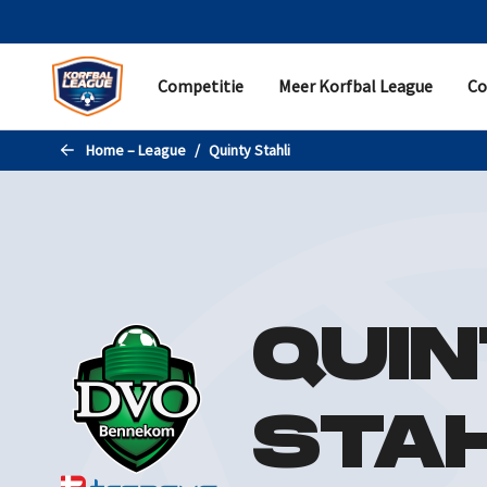
Naar de hoofdinhoud gaan
Competitie
Meer Korfbal League
Co
COMPETITIE
MEER KORFBAL LEAGUE
CONTACT
Home – League
Quinty Stahli
Programma
Samenvattingen
Helpdesk
Standen en uitslagen
Nieuws
Pers
Statistieken
Evenementen
Partner worden
Teams
Korfbal Leagueverkiezingen
Contactgegevens
QUI
Livestreams
Historie
Promotie/degradatie
STAH