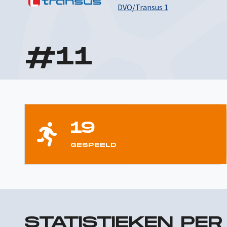
DVO/Transus 1
#
11
19
GESPEELD
STATISTIEKEN PE