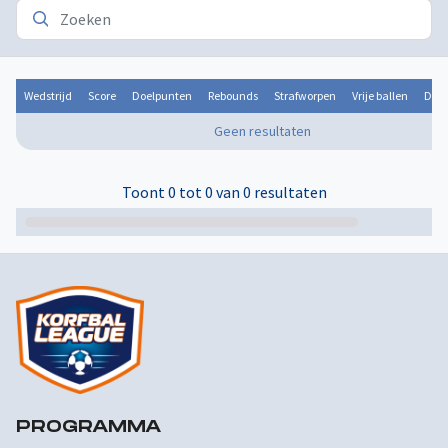
Wedstrijd
Score
Doelpunten
Rebounds
Strafworpen
Vrije ballen
Door
Geen resultaten
Toont 0 tot 0 van 0 resultaten
PROGRAMMA