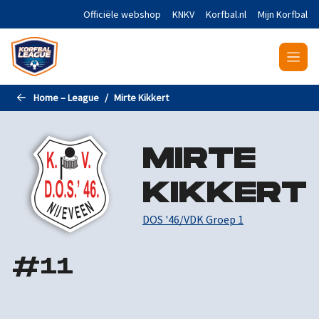
Naar de hoofdinhoud gaan
Officiële webshop
KNKV
Korfbal.nl
Mijn Korfbal
Home – League
Mirte Kikkert
MIRTE
KIKKERT
DOS '46/VDK Groep 1
#
11