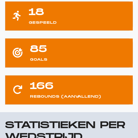
18
GESPEELD
85
GOALS
166
REBOUNDS (AANVALLEND)
STATISTIEKEN PER
WEDSTRIJD