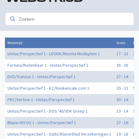
Wedstrijd
Score
Doe
Unitas/Perspectief 1 - LDODK/Rinsma Modeplein 1
17 - 23
1
Fortuna/Ruitenheer 1 - Unitas/Perspectief 1
36 - 28
7
DVO/Transus 1 - Unitas/Perspectief 1
27 - 14
3
Unitas/Perspectief 1 - KZ/Keukensale.com 1
20 - 23
5
PKC/Vertom 1 - Unitas/Perspectief 1
30 - 14
3
Unitas/Perspectief 1 - DOS '46/VDK Groep 1
19 - 14
5
Blauw-Wit (A) 1 - Unitas/Perspectief 1
27 - 16
3
Unitas/Perspectief 1 - Dalto/Klaverblad Verzekeringen 1
19 - 18
8