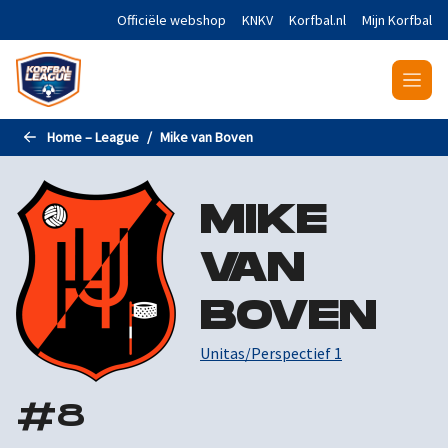
Naar de hoofdinhoud gaan
Officiële webshop
KNKV
Korfbal.nl
Mijn Korfbal
Home – League
Mike van Boven
MIKE
VAN
BOVEN
Unitas/Perspectief 1
#
8