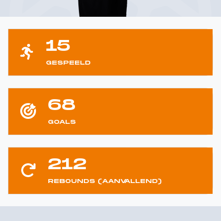
15
GESPEELD
68
GOALS
212
REBOUNDS (AANVALLEND)