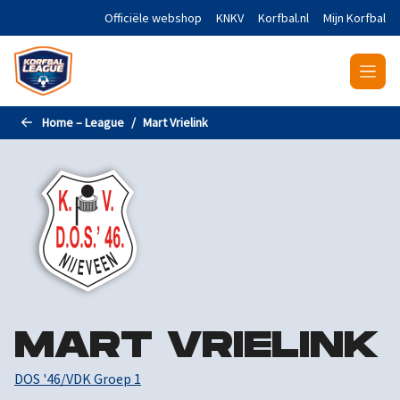
Naar de hoofdinhoud gaan
Officiële webshop
KNKV
Korfbal.nl
Mijn Korfbal
Home – League
Mart Vrielink
MART VRIELINK
DOS '46/VDK Groep 1