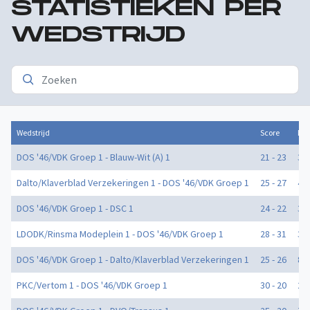
STATISTIEKEN PER
WEDSTRIJD
Wedstrijd
Score
Doe
DOS '46/VDK Groep 1 - Blauw-Wit (A) 1
21 - 23
3
Dalto/Klaverblad Verzekeringen 1 - DOS '46/VDK Groep 1
25 - 27
4
DOS '46/VDK Groep 1 - DSC 1
24 - 22
3
LDODK/Rinsma Modeplein 1 - DOS '46/VDK Groep 1
28 - 31
3
DOS '46/VDK Groep 1 - Dalto/Klaverblad Verzekeringen 1
25 - 26
8
PKC/Vertom 1 - DOS '46/VDK Groep 1
30 - 20
2