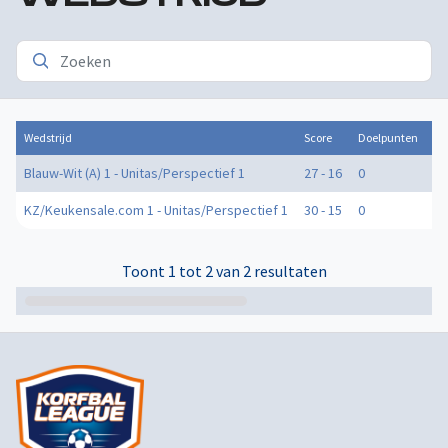
Wedstrijd
Score
Doelpunten
Re
Blauw-Wit (A) 1 - Unitas/Perspectief 1
27 - 16
0
0
KZ/Keukensale.com 1 - Unitas/Perspectief 1
30 - 15
0
0
Toont 1 tot 2 van 2 resultaten