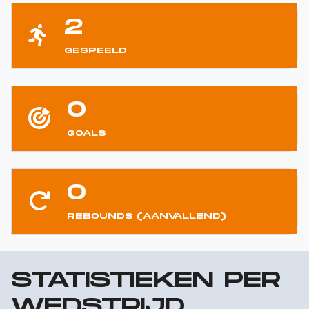
2
GESPEELD
0
GOALS
0
REBOUNDS (AANVALLEND)
STATISTIEKEN PER
WEDSTRIJD