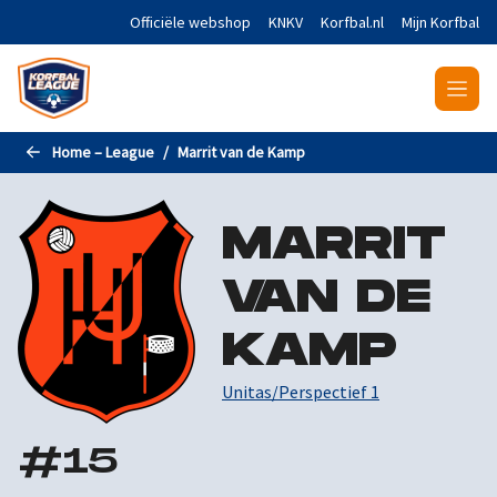
Naar de hoofdinhoud gaan
Officiële webshop
KNKV
Korfbal.nl
Mijn Korfbal
Home – League
Marrit van de Kamp
MARRIT
VAN DE
KAMP
Unitas/Perspectief 1
#
15