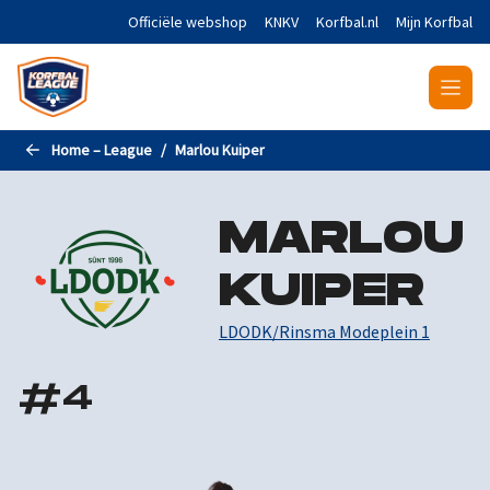
Naar de hoofdinhoud gaan
Officiële webshop
KNKV
Korfbal.nl
Mijn Korfbal
Home – League
Marlou Kuiper
MARLOU
KUIPER
LDODK/Rinsma Modeplein 1
#
4