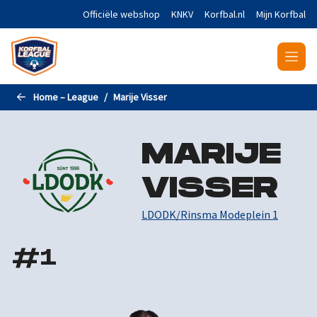
Naar de hoofdinhoud gaan
Officiële webshop
KNKV
Korfbal.nl
Mijn Korfbal
Home – League
Marije Visser
MARIJE
VISSER
LDODK/Rinsma Modeplein 1
#
1