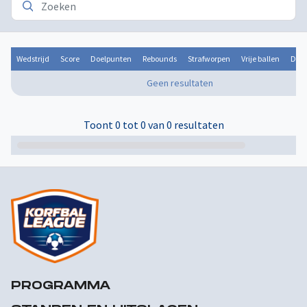
Wedstrijd
Score
Doelpunten
Rebounds
Strafworpen
Vrije ballen
Door
Geen resultaten
Toont 0 tot 0 van 0 resultaten
PROGRAMMA