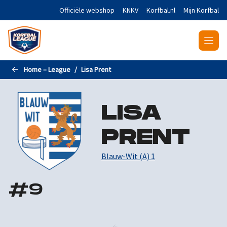
Naar de hoofdinhoud gaan
Officiële webshop
KNKV
Korfbal.nl
Mijn Korfbal
Home – League
Lisa Prent
LISA
PRENT
Blauw-Wit (A) 1
#
9