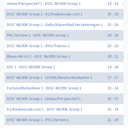
Unitas/Perspectief 1 - DOS '46/VDK Groep 1
19 - 14
0
DOS '46/VDK Groep 1 - KZ/Keukensale.com 1
35 - 19
5
DOS '46/VDK Groep 1 - Dalto/Klaverblad Verzekeringen 1
25 - 26
3
PKC/Vertom 1 - DOS '46/VDK Groep 1
30 - 20
2
DOS '46/VDK Groep 1 - DVO/Transus 1
25 - 20
4
Blauw-Wit (A) 1 - DOS '46/VDK Groep 1
20 - 22
0
DSC 1 - DOS '46/VDK Groep 1
14 - 26
2
DOS '46/VDK Groep 1 - LDODK/Rinsma Modeplein 1
27 - 27
4
Fortuna/Ruitenheer 1 - DOS '46/VDK Groep 1
32 - 24
3
DOS '46/VDK Groep 1 - Unitas/Perspectief 1
25 - 27
4
KZ/Keukensale.com 1 - DOS '46/VDK Groep 1
25 - 24
1
DOS '46/VDK Groep 1 - PKC/Vertom 1
21 - 20
2