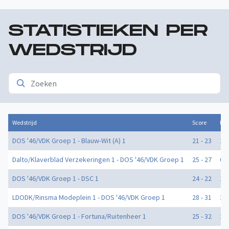
STATISTIEKEN PER
WEDSTRIJD
Wedstrijd
Score
Doe
DOS '46/VDK Groep 1 - Blauw-Wit (A) 1
21 - 23
2
Dalto/Klaverblad Verzekeringen 1 - DOS '46/VDK Groep 1
25 - 27
0
DOS '46/VDK Groep 1 - DSC 1
24 - 22
1
LDODK/Rinsma Modeplein 1 - DOS '46/VDK Groep 1
28 - 31
3
DOS '46/VDK Groep 1 - Fortuna/Ruitenheer 1
25 - 32
2