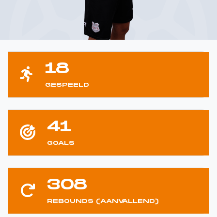
18
GESPEELD
41
GOALS
308
REBOUNDS (AANVALLEND)