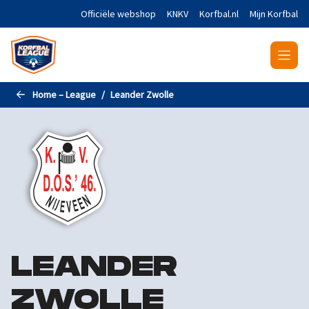
Naar de hoofdinhoud gaan
Officiële webshop
KNKV
Korfbal.nl
Mijn Korfbal
Home – League
Leander Zwolle
LEANDER
ZWOLLE