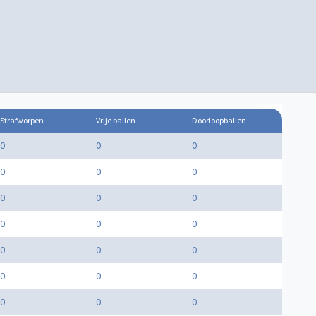
Strafworpen
Vrije ballen
Doorloopballen
0
0
0
0
0
0
0
0
0
0
0
0
0
0
0
0
0
0
0
0
0