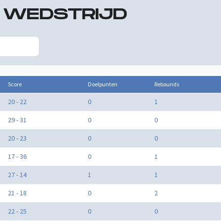
R WEDSTRIJD
Score
Doelpunten
Rebounds
20 - 22
0
1
29 - 31
0
0
20 - 23
0
0
17 - 36
0
1
27 - 14
1
1
21 - 18
0
2
22 - 25
0
0