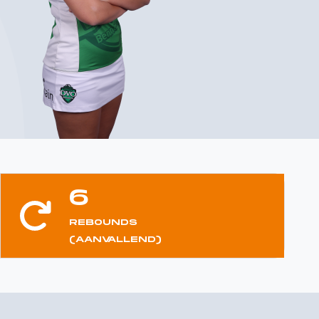
6
REBOUNDS
(AANVALLEND)