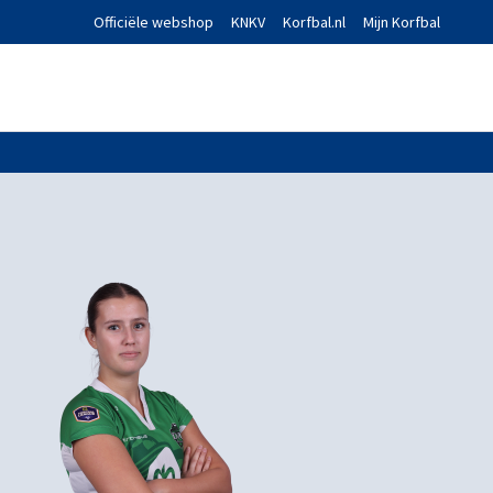
Officiële webshop
KNKV
Korfbal.nl
Mijn Korfbal