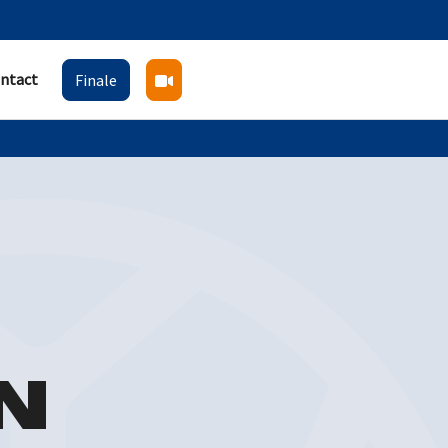
ntact
Finale
N