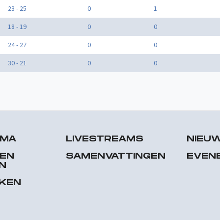
23 - 25
0
1
18 - 19
0
0
24 - 27
0
0
30 - 21
0
0
MMA
LIVESTREAMS
NIEU
 EN
SAMENVATTINGEN
EVEN
N
EKEN