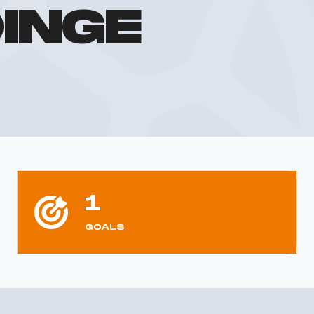
INGE
1
GOALS