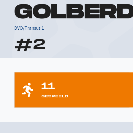
GOLBERD
DVO/Transus 1
#
2
11
GESPEELD