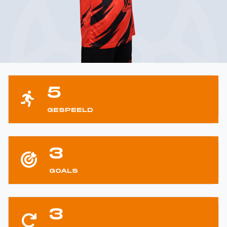
5
GESPEELD
3
GOALS
3