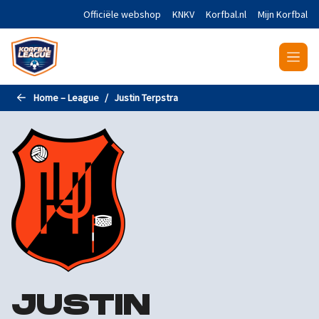
Naar de hoofdinhoud gaan
Officiële webshop
KNKV
Korfbal.nl
Mijn Korfbal
Home – League
Justin Terpstra
JUSTIN