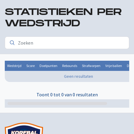
STATISTIEKEN PER
WEDSTRIJD
Wedstrijd
Score
Doelpunten
Rebounds
Strafworpen
Vrije ballen
Door
Geen resultaten
Toont 0 tot 0 van 0 resultaten