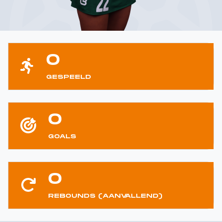
0
GESPEELD
0
GOALS
0
REBOUNDS (AANVALLEND)