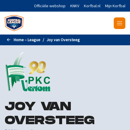
Naar de hoofdinhoud gaan
Officiële webshop
KNKV
Korfbal.nl
Mijn Korfbal
Home – League
Joy van Oversteeg
JOY VAN
OVERSTEEG