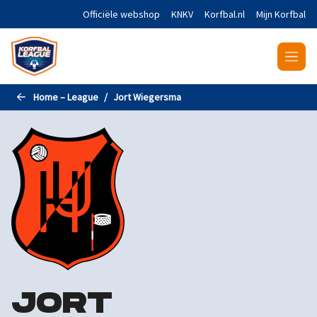
Naar de hoofdinhoud gaan
Officiële webshop
KNKV
Korfbal.nl
Mijn Korfbal
Home – League
Jort Wiegersma
JORT