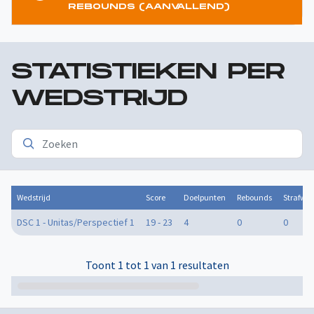
REBOUNDS (AANVALLEND)
STATISTIEKEN PER
WEDSTRIJD
Wedstrijd
Score
Doelpunten
Rebounds
Strafwo
DSC 1 - Unitas/Perspectief 1
19 - 23
4
0
0
Toont 1 tot 1 van 1 resultaten