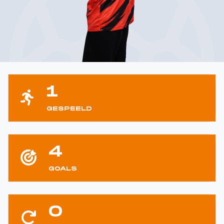
1
GESPEELD
4
GOALS
0