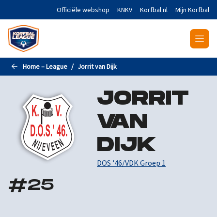
Naar de hoofdinhoud gaan
Officiële webshop
KNKV
Korfbal.nl
Mijn Korfbal
Home – League
Jorrit van Dijk
JORRIT
VAN
DIJK
DOS '46/VDK Groep 1
#
25